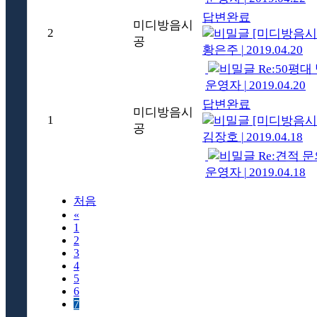
답변완료
미디방음시
2
[미디방음시
공
황은주
|
2019.04.20
Re:50평
운영자
|
2019.04.20
답변완료
미디방음시
1
[미디방음시
공
김장호
|
2019.04.18
Re:견적 
운영자
|
2019.04.18
처음
«
1
2
3
4
5
6
7