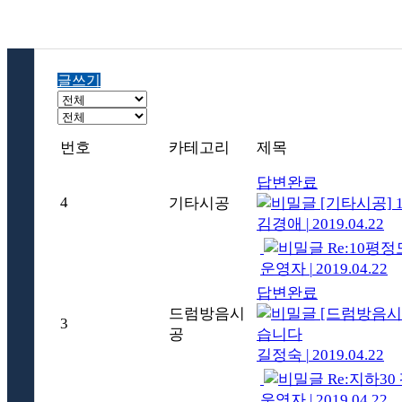
글쓰기
번호
카테고리
제목
답변완료
4
기타시공
[기타시공]
김경애
|
2019.04.22
Re:10평
운영자
|
2019.04.22
답변완료
드럼방음시
[드럼방음시
3
공
습니다
길정숙
|
2019.04.22
Re:지하3
운영자
|
2019.04.22